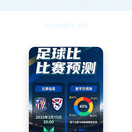
AI SPORTS APP
AI
运