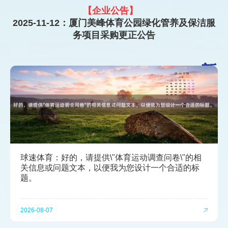
【企业公告】
2025-11-12：厦门美峰体育公园绿化管养及保洁服
务项目采购更正公告
【企业公告】
新
2025-10-24：关于厦门美峰体育公园绿化管养及保
洁服务项目的招标公告
闻
资
【企业公告】
2026-01-23：股权处置全流程专项法律顾问服务询
讯
价采购结果公示
球速体育：好的，请提供\"体育运动调查问卷\"的相
关信息或问题文本，以便我为您设计一个合适的标
题。
2026-08-07