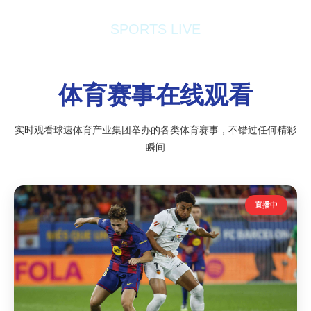
SPORTS LIVE
体育赛事在线观看
实时观看球速体育产业集团举办的各类体育赛事，不错过任何精彩
瞬间
直播中