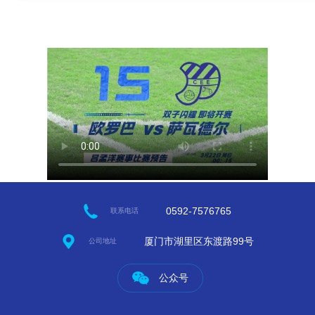
0592-7576765
联系电话
厦门市湖里区东渡路99号
公司地址
公众号